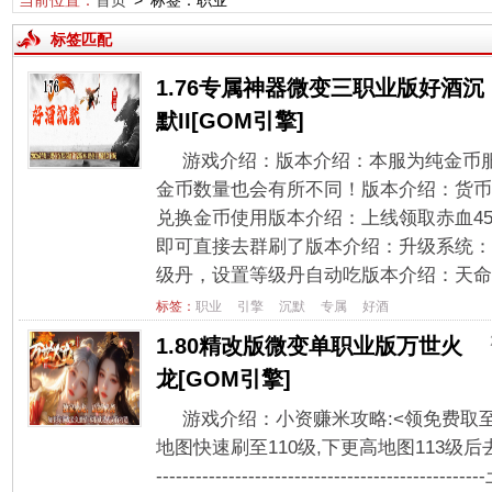
当前位置：
首页
> 标签：职业
标签匹配
1.76专属神器微变三职业版好酒沉
默II[GOM引擎]
游戏介绍：版本介绍：本服为纯金币
金币数量也会有所不同！版本介绍：货币
兑换金币使用版本介绍：上线领取赤血45
即可直接去群刷了版本介绍：升级系统：7
级丹，设置等级丹自动吃版本介绍：天命种
标签：
职业
引擎
沉默
专属
好酒
1.80精改版微变单职业版万世火
龙[GOM引擎]
游戏介绍：小资赚米攻略:<领免费取
地图快速刷至110级,下更高地图113级后去钻石神殿
-------------------------------------