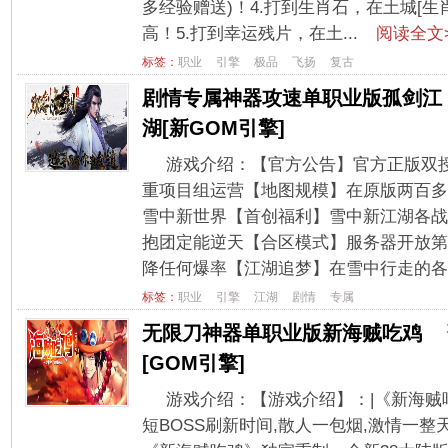
多经验赠送)！4.打到生肖石，在土城[生
高！5.打到幸运残片，在土...
阅读全文>
标签：
职业
引擎
极品
飞扬
复古
剧情专属神器攻速单职业版孤剑江
湖[新GOM引擎]
游戏介绍：【官方公告】官方正版双
重项目组运营【地图规模】在原版两百多
雪中新世界【首创福利】雪中新江湖各战
抱团定能逆天【合区模式】服务器开放第
降任何爆率【江湖追梦】在雪中行走的各位
标签：
职业
引擎
江湖
剧情
专属
无限刀神器单职业版新海贼吃鸡
[GOM引擎]
游戏介绍：【游戏介绍】：|《新海贼吃
短BOSS刷新时间,散人一包烟,激情一整