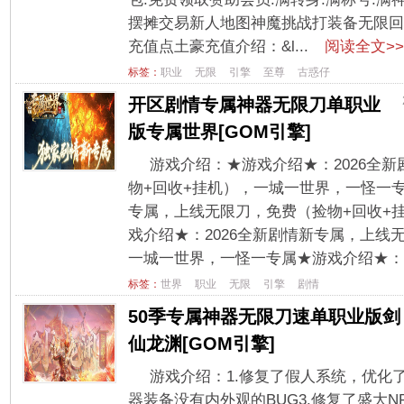
摆摊交易新人地图神魔挑战打装备无限回
充值点土豪充值介绍：&l...
阅读全文>>
标签：
职业
无限
引擎
至尊
古惑仔
开区剧情专属神器无限刀单职业
版专属世界[GOM引擎]
游戏介绍：★游戏介绍★：2026全
物+回收+挂机），一城一世界，一怪一专
专属，上线无限刀，免费（捡物+回收+
戏介绍★：2026全新剧情新专属，上线
一城一世界，一怪一专属★游戏介绍★：2
标签：
世界
职业
无限
引擎
剧情
50季专属神器无限刀速单职业版剑
仙龙渊[GOM引擎]
游戏介绍：1.修复了假人系统，优化
器装备没有内外观的BUG3.修复了盛大N