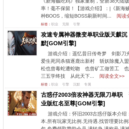
《新海贼吃鸡》独家重制，全新38大陆
率！毫不保留！【游戏介绍】：|《新海贼
种BOOS，缩短BOSS刷新时间...
阅读全
标签：
职业
无限
引擎
攻速专属神器微变单职业版天麒沉
默[GOM引擎]
游戏介绍：遥忆昔日传奇梦 剑影刀
爱生死同杀猫逐鹿出新村 斩妖除魔入盟
松也曾毒蛇遭蛇吻 也曾矿工做苦工 也
三五学终技 从此天下...
阅读全文>>
标签：
职业
引擎
沉默
专属
古惑仔2003倍攻神器无限刀单职
业版红名至尊[GOM引擎]
游戏介绍：怀旧2003古惑仔版本介
本.所有玩家无比例.无待遇.找管理要比
包.免费领取赞助会员.满转身.满称号.满