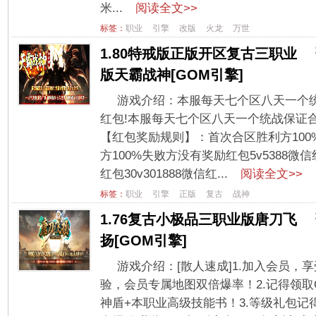
米...
阅读全文>>
标签：
职业
引擎
改版
火龙
万世
1.80特戒版正版开区复古三职业
版天霸战神[GOM引擎]
游戏介绍：本服每天七个区八天一个
红包!本服每天七个区八天一个统战保证
【红包奖励规则】：首次合区胜利方10
方100%失败方没有奖励红包5v5388微信红包
红包30v301888微信红...
阅读全文>>
标签：
职业
引擎
正版
复古
战神
1.76复古小极品三职业版唐刀飞
扬[GOM引擎]
游戏介绍：[散人速成]1.加入会员，
验，会员专属地图双倍爆率！2.记得领取
神盾+本职业高级技能书！3.等级礼包记得拆