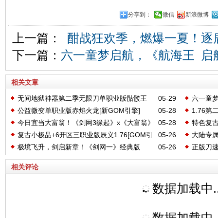
分享到：
微信
新浪微博
上一篇：
酣战狂欢季，燃爆一夏！逐
下一篇：
六一童梦启航，《航海王 启
相关文章
无间地狱神器第二季无限刀单职业版骷髅王
05-29
六一童
公益微变单职业版赤焰火龙[新GOM引擎]
05-28
1.76
[新GOM引擎]
年的热
今日宜当大富翁！《剑网3缘起》x《大富翁》
05-28
特色复古
复古小极品+6开区三职业版辰义1.76[GOM引
05-26
大陆专属
联动上线！
极境飞升，剑启新章！《剑网一》经典版
05-26
正版刀速
擎]
引擎]
2026年度资料片重磅上线！
相关评论
数据加载中..
数据加载中..