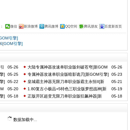
：
微信
新浪微博
腾讯微博
QQ空间
腾讯朋友
百度新首页
GOM引擎]
[GOM引擎]
M引
05-26
大陆专属神器攻速单职业版剑破苍穹[新GOM
05-26
擎]
05-25
专属神器攻速单职业版暗影诡刃[新GOM引擎]
05-23
引擎]
擎]
05-22
皇城霸主神器无限刀单职业版霸主永恒II[新
05-21
M
05-20
1.80复古小极品+5特色三职业版梦想战神[新
05-19
GOM引擎]
擎]
05-18
正版开区超变无限刀单职业版狂飙神器[新
05-18
GOM引擎]
GOM引擎]
数据加载中...