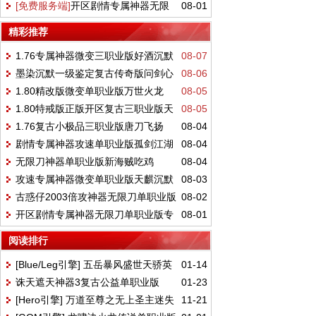
[免费服务端]
开区剧情专属神器无限
08-01
限刀单职业版红名至尊[GOM引擎]
刀单职业版专属世界[GOM引擎]
精彩推荐
1.76专属神器微变三职业版好酒沉默
08-07
墨染沉默一级鉴定复古传奇版问剑心
08-06
II[GOM引擎]
1.80精改版微变单职业版万世火龙
08-05
英雄[翎风引擎]
1.80特戒版正版开区复古三职业版天
08-05
[GOM引擎]
1.76复古小极品三职业版唐刀飞扬
08-04
霸战神[GOM引擎]
剧情专属神器攻速单职业版孤剑江湖
08-04
[GOM引擎]
无限刀神器单职业版新海贼吃鸡
08-04
[新GOM引擎]
攻速专属神器微变单职业版天麒沉默
08-03
[GOM引擎]
古惑仔2003倍攻神器无限刀单职业版
08-02
[GOM引擎]
开区剧情专属神器无限刀单职业版专
08-01
红名至尊[GOM引擎]
属世界[GOM引擎]
阅读排行
[Blue/Leg引擎] 五岳暴风盛世天骄英
01-14
诛天遮天神器3复古公益单职业版
01-23
雄合击版
[Hero引擎] 万道至尊之无上圣主迷失
11-21
[GOM引擎]