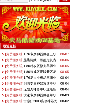
最近更新
[免费服务端]
1.76专属神器微变三职
08-07
[免费服务端]
墨染沉默一级鉴定复古
08-06
业版好酒沉默II[GOM引擎]
[免费服务端]
1.80精改版微变单职业
08-05
传奇版问剑心英雄[翎风引擎]
[免费服务端]
1.80特戒版正版开区复
08-05
版万世火龙[GOM引擎]
[免费服务端]
1.76复古小极品三职业
08-04
古三职业版天霸战神[GOM引擎]
[免费服务端]
剧情专属神器攻速单职
08-04
版唐刀飞扬[GOM引擎]
[免费服务端]
无限刀神器单职业版新
08-04
业版孤剑江湖[新GOM引擎]
[免费服务端]
攻速专属神器微变单职
08-03
海贼吃鸡[GOM引擎]
[免费服务端]
古惑仔2003倍攻神器无
08-02
业版天麒沉默[GOM引擎]