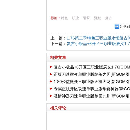
标签：
特色
职业
引擎
沉默
复古
分享到
上一篇：
1.76第二季特色三职业版永恒复古[
下一篇：
复古小极品+6开区三职业版辰义1.76
相关文章
复古小极品+6开区三职业版辰义1.76[GO
正版刀速微变单职业版绝杀之刃[新GOM引
擎]
1.80公益微变三职业版天禧火龙[新GOM引
专属正版开区攻速单职业版华夏神器[新GO
激情神器刀速单职业版梦回九州[新GOM引
引擎]
相关评论