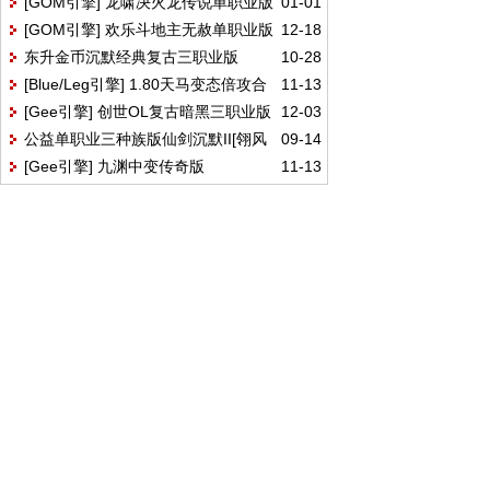
[GOM引擎] 龙啸决火龙传说单职业版
01-01
第一季版
[GOM引擎] 欢乐斗地主无赦单职业版
12-18
东升金币沉默经典复古三职业版
10-28
[Blue/Leg引擎] 1.80天马变态倍攻合
11-13
[GOM引擎]
[Gee引擎] 创世OL复古暗黑三职业版
12-03
击版
公益单职业三种族版仙剑沉默II[翎风
09-14
[Gee引擎] 九渊中变传奇版
11-13
引擎]