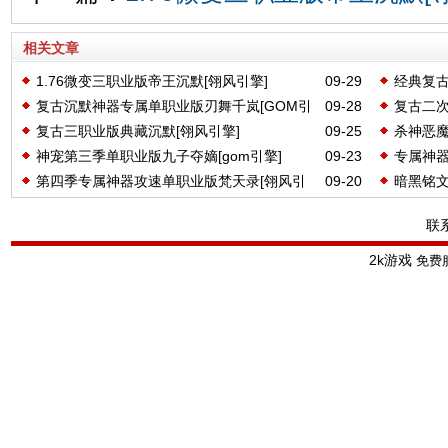
相关文章
1.76微变三职业版帝王沉默[翎风引擎]
09-29
经典复古
复古沉默神器专属单职业版刃舞千岚[GOM引
09-28
复古二次
复古三职业版典藏沉默[翎风引擎]
09-25
杀神恶
擎]
神宠第三季单职业版九子夺嫡[gom引擎]
09-23
专属神器
[GOM引
第四季专属神器攻速单职业版梵天录[翎风引
09-20
暗黑铭文
擎]
联
2k游戏
免费