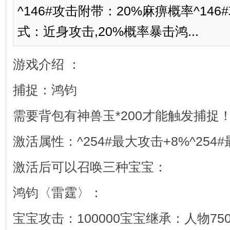
^146#攻击附带：20%麻痹概率^14
式：近身攻击,20%概率暴击鸿...
游戏介绍 ：
捕捉：鸿钧
需要背包有神兽玉*200才能触发捕捉
激活属性：^254#最大攻击+8%^254
激活后可以召唤三种宝宝：
鸿钧〈雷霆〉：
宝宝攻击：100000宝宝继承：人物75