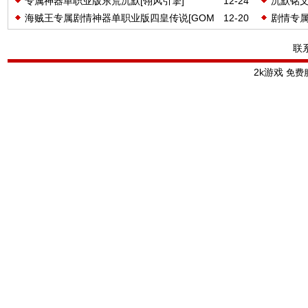
专属神器单职业版东荒沉默[翎风引擎]
12-24
沉默铭文
海贼王专属剧情神器单职业版四皇传说[GOM
12-20
剧情专属
引擎]
联
2k游戏
免费