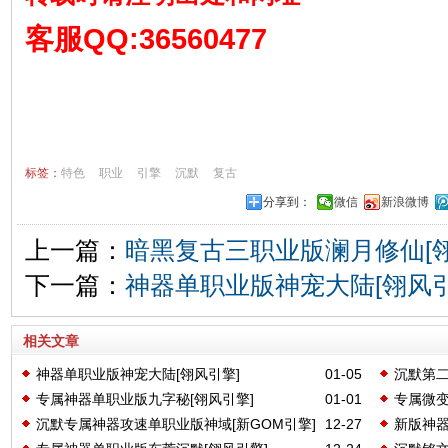
客服QQ:36560477
标签：
特色
职业
引擎
沉默
复古
分享到：
微信
新浪微博
上一篇：
暗黑复古三职业版澜月修仙[翎
下一篇：
神器单职业版神宠大陆[翎风引
相关文章
神器单职业版神宠大陆[翎风引擎]
01-05
沉默第二
专属神器单职业版九字秘[翎风引擎]
01-01
专属微变
引擎]
沉默专属神器攻速单职业版神域[新GOM引擎]
12-27
新版神器