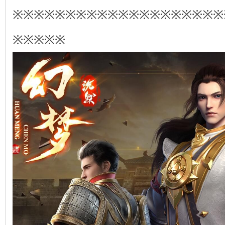
※※※※※※※※※※※※※※※※※※※※
※※※※※