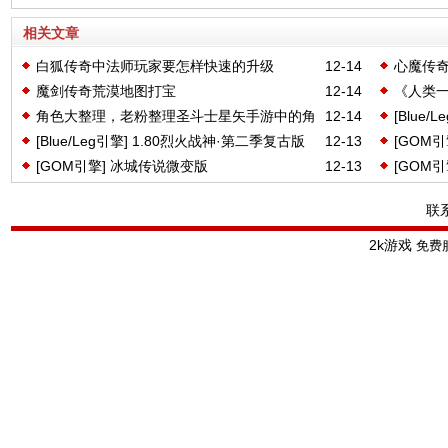
相关文章
白狐传奇中法师玩家要怎样快速的升级
12-14
心魔传
魔剑传奇荒漠地图打宝
12-14
《人类
角色大整理，老粉整理圣斗士星矢手游中的角
12-14
[Blue
熟悉的
[Blue/Leg引擎] 1.80烈火战神·第二季复古版
12-13
[GOM
色出处
[GOM引擎] 冰城传说微变版
12-13
[GOM
联
2k游戏
免费