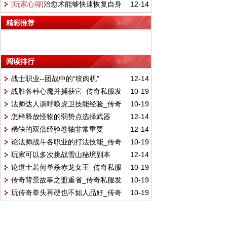
[玩家心得]
治愈术能够快速恢复自身
12-14
拿不停
生命值
精彩推荐
阅读排行
战士职业--团战中的“绞肉机”
12-14
战胜各种心魔并捕获它_传奇私服发
10-19
法师达人谈呼唤虎卫技能经验_传奇
10-19
布网_最大传奇私服平台_新开传奇网站发布
怎样释放怪物的弱势点选择武器
12-14
私服发布网_最大传奇私服平台_新开传奇网
_2kyouxi.Com
稀缺的双倍经验卷轴非常重要
12-14
站发布_2kyouxi.Com
论法师战斗各职业的打法技能_传奇
10-19
玩家可以多次挑战雪山秘境副本
12-14
私服发布网_最大传奇私服平台_新开传奇网
论道士若何单杀赤龙女王_传奇私服
10-19
站发布_2kyouxi.Com
传奇背景故事之盟重省_传奇私服发
10-19
发布网_最大传奇私服平台_新开传奇网站发
玩传奇拳头再硬也不如人品好_传奇
10-19
布网_最大传奇私服平台_新开传奇网站发布
布_2kyouxi.Com
私服发布网_最大传奇私服平台_新开传奇网
_2kyouxi.Com
站发布_2kyouxi.Com