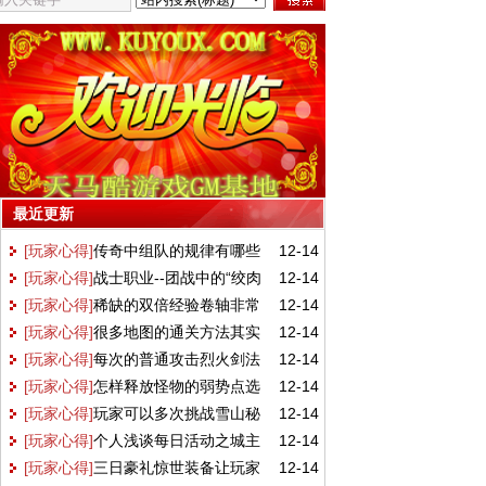
最近更新
[玩家心得]
传奇中组队的规律有哪些
12-14
[玩家心得]
战士职业--团战中的“绞肉
12-14
[玩家心得]
稀缺的双倍经验卷轴非常
12-14
机”
[玩家心得]
很多地图的通关方法其实
12-14
重要
[玩家心得]
每次的普通攻击烈火剑法
12-14
不相同
[玩家心得]
怎样释放怪物的弱势点选
12-14
都可以使用
[玩家心得]
玩家可以多次挑战雪山秘
12-14
择武器
[玩家心得]
个人浅谈每日活动之城主
12-14
境副本
[玩家心得]
三日豪礼惊世装备让玩家
12-14
之刃