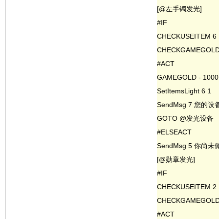
[@左手镯发光]
#IF
CHECKUSEITEM 6
CHECKGAMEGOLD 
#ACT
GAMEGOLD - 1000
SetItemsLight 6 1
SendMsg 7 您的
GOTO @发光设备
#ELSEACT
SendMsg 5 你
[@勋章发光]
#IF
CHECKUSEITEM 2
CHECKGAMEGOLD 
#ACT