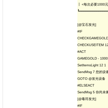
┃ <每次必要1000
┗━━━━━━━━━━━━━━
[@宝石发光]
#IF
CHECKGAMEGOLD 
CHECKUSEITEM 1
#ACT
GAMEGOLD - 1000
SetItemsLight 12 1
SendMsg 7 您的
GOTO @发光设备
#ELSEACT
SendMsg 5 你
[@毒符发光]
#IF