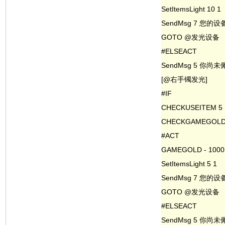
SetItemsLight 10 1
SendMsg 7 您的
GOTO @发光设备
#ELSEACT
SendMsg 5 你
[@右手镯发光]
#IF
CHECKUSEITEM 5
CHECKGAMEGOLD 
#ACT
GAMEGOLD - 1000
SetItemsLight 5 1
SendMsg 7 您的
GOTO @发光设备
#ELSEACT
SendMsg 5 你