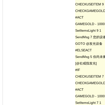
CHECKUSEITEM 9
CHECKGAMEGOLD 
#ACT
GAMEGOLD - 1000
SetItemsLight 9 1
SendMsg 7 您的
GOTO @发光设备
#ELSEACT
SendMsg 5 你
[@右戒指发光]
#IF
CHECKUSEITEM 7
CHECKGAMEGOLD 
#ACT
GAMEGOLD - 1000
SetItemsLight 7 1