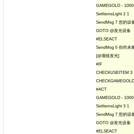
GAMEGOLD - 1000
SetItemsLight 2 1
SendMsg 7 您的
GOTO @发光设备
#ELSEACT
SendMsg 5 你
[@项链发光]
#IF
CHECKUSEITEM 3
CHECKGAMEGOLD 
#ACT
GAMEGOLD - 1000
SetItemsLight 3 1
SendMsg 7 您的
GOTO @发光设备
#ELSEACT