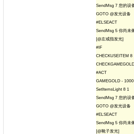
SendMsg 7 您的
GOTO @发光设备
#ELSEACT
SendMsg 5 你
[@左戒指发光]
#IF
CHECKUSEITEM 8
CHECKGAMEGOLD 
#ACT
GAMEGOLD - 1000
SetItemsLight 8 1
SendMsg 7 您的
GOTO @发光设备
#ELSEACT
SendMsg 5 你
[@靴子发光]