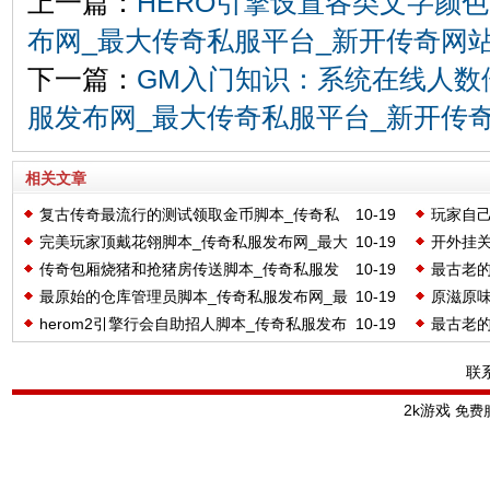
上一篇：
HERO引擎设置各类文字颜
布网_最大传奇私服平台_新开传奇网站发布_
下一篇：
GM入门知识：系统在线人数
服发布网_最大传奇私服平台_新开传奇网站
相关文章
复古传奇最流行的测试领取金币脚本_传奇私
10-19
玩家自己
完美玩家顶戴花翎脚本_传奇私服发布网_最大
10-19
开外挂关
服发布网_最大传奇私服平台_新开传奇网站发布
网_最大
传奇包厢烧猪和抢猪房传送脚本_传奇私服发
10-19
最古老的
传奇私服平台_新开传奇网站发布_2kyouxi.Com
网_最大
_2kyouxi.Com
_2kyoux
最原始的仓库管理员脚本_传奇私服发布网_最
10-19
原滋原
布网_最大传奇私服平台_新开传奇网站发布
最大传奇
_2kyoux
herom2引擎行会自助招人脚本_传奇私服发布
10-19
最古老的
大传奇私服平台_新开传奇网站发布_2kyouxi.Com
网_最大
_2kyouxi.Com
网_最大传奇私服平台_新开传奇网站发布
最大传奇
_2kyoux
联
_2kyouxi.Com
2k游戏
免费