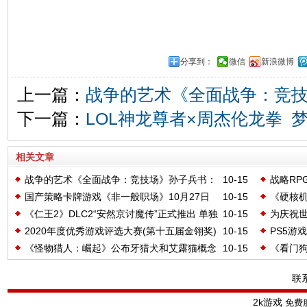
分享到：
微信
新浪微博
上一篇：
战争的艺术《全面战争：竞
下一篇：
LOL神龙尊者×周杰伦龙拳 
相关文章
战争的艺术《全面战争：竞技场》孙子兵书：
10-15
战略RP
国产策略卡牌游戏《非一般职场》10月27日
10-15
《硬核机
九地篇
PS4和
《仁王2》DLC2“安然京讨魔传”正式推出 单独
10-15
为庆祝世
开启抢先体验
红莲螺岩
2020年度优秀游戏评选大赛(第十五届金翎奖)
10-15
PS5游
售价83元
《神室
《怪物猎人：崛起》公布牙猎犬和艾露猫概念
10-15
《看门狗
玩家投票正式开始
版照片
图
联
2k游戏
免费