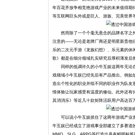
年百花齐放争相竞艳游戏产业的未来值得期
等互联网巨头外或是巨人、游族、完美世界
然而除了一个个毫无悬念的品牌名字之外
注意的——无论是老牌厂商还是明星新贵他
乐的二次元手游《龙族幻想》、乐元素的休
歌》都是在细分领域扎实研究后厚积薄发后
同样的低调许久的小牛互娱这两年无论在
戏领域小牛互娱已经先后有产品推出。例如
造出个性化的职业并组不同的职业作为队友
情体验让玩家感受有温度的修仙。此外还有
其消消乐》等近几十款矩阵活跃用户高达百
可以说小牛互娱抓住了这两年游戏产业发
牛互娱已经成立了游戏事业部建立了多赛道
MMO、SLG、ARPG等打造出具有鲜明标