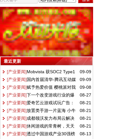
最近更新
[产业要闻]
Mobvista 获SOC2 Type1
09-09
[产业要闻]
国内首届清华-腾讯互动媒
09-09
鉴证报告，数据安全与隐私庇护达国际一流
[产业要闻]
赋予热爱价值 樱桃派对我
09-08
体设计与技术中心硕士研究生正式入学
[产业要闻]
下一个改变游戏行业的爆
08-27
的世界达人盛典圆满落幕
[产业要闻]
爱奇艺云游戏试玩广告：
08-21
款在哪里 英礴用SpatialOS给出答案
[产业要闻]
放置类手游一片蓝海 小牛
08-21
以全新效果广告模式助力广告主品效协同
[产业要闻]
成都领沃发力布局云解决
08-21
互娱抢先布局未来可期
[产业要闻]
休闲游戏的常青树，天天
08-21
方案，5G时代的变化者or搅局者？
[产业要闻]
透过中国游戏产业30强榜
08-13
爱消除是怎么保持长盛不衰的？