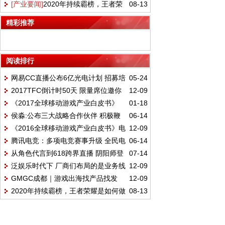
[产业要闻]
2020年持续霸榜，王者荣
08-13
单看未来:小牛互娱值得关注
耀是如何做到的？
精彩推荐
阅读排行
网易CC直播公布6亿光电计划 招募培
05-24
2017TFC倒计时50天 限量席位邀你
12-09
养明星主播
《2017全球移动游戏产业白皮书》
01-18
共赴游戏海外盛宴
侯淼:公布三大战略合作伙伴 积极鞭
06-14
电子版正式发布
《2016全球移动游戏产业白皮书》电
12-09
策电竞职业体育挨近
腾讯电竞：多项电竞赛事升级 全民电
06-14
子版正式发布
从角色代言到618跨界直播 阴阳师登
07-14
竞时代来临
泛娱乐时代下 厂商们布局的是业务线
12-09
顶天猫母婴模玩类热榜
GMGC成都｜游戏出海找产品找发
12-09
还是未来？
2020年持续霸榜，王者荣耀是如何做
08-13
行？来闭门对接会就对了
到的？