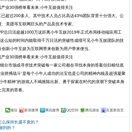
已超过200多人。其中技术人员占比高达43%团队背景十分强大。公
度、美团等互联网巨头的产品及技术专家。
总日活超越1000万这距离小牛互娱2019年正式布局移动端应用工
在这么短的时间内能取得千万日活的突破性成绩可见小牛互娱团队的技
务创新小牛互娱为互联网带来创新为用户带来便当。
细分市场或寻求技术突破每一家公司都在寻找本身的答案但归根结底
创业拼搏战斗”是每个小牛人成功的法宝也是公司的精神内核及超强凝聚
小牛精神”的游戏人不竭推陈出新、勇于探索在时代的浪潮下突破本身
上完美的答卷。
：
微信
新浪微博
腾讯微博
QQ空间
腾讯朋友
百度新首页
怎么保持长盛不衰的？
何做到的？