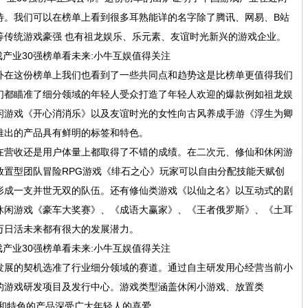
待。我们可以在榜单上看到很多耳熟能详的名字除了腾讯、网易、B站
等传统游戏豪强 也有祖龙娱乐、乐元素、友谊时光新兴的游戏企业。
在这份榜单上我们也看到了一些共同点和趋势这是比榜单更值得我们
们都瞄准了细分领域的年轻人受众打造了年轻人欢迎的爆款例如祖龙娱
闲游戏《开心消消乐》以及友谊时光的女性向古风养成手游《浮生为卿
推出的产品具有鲜明的标签和特色。
营收还是用户体量上都取得了不错的成绩。在二次元、修仙和休闲游
放置型团队冒险RPG游戏《绯石之心》玩家可以自由分配技能天赋创
形成一支并世无双的队伍。还有修仙类游戏《以仙之名》以互动式的剧
休闲游戏《豪车大奖赛》、《成语大赢家》、《王者俄罗斯》、《土耳
万日活未来都有很大的发展潜力。
展的契机选准了行业细分领域的赛道。通过自主研发用心经营当前小
的游戏研发项目及发行中心。游戏类型涵盖休闲小游戏、放置类
签和特色的产品深受广大年轻人的喜爱。