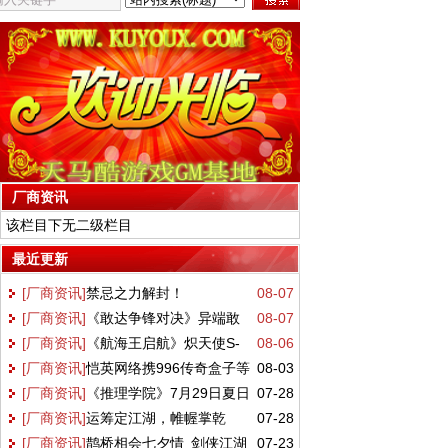
厂商资讯
该栏目下无二级栏目
最近更新
[厂商资讯]
禁忌之力解封！
08-07
[厂商资讯]
《敢达争锋对决》异端敢
08-07
GQuuuuuuX正式降临万代《敢达决战》！
[厂商资讯]
《航海王启航》炽天使S-
08-06
达金色机天照正式参战 双形态演绎空中战
[厂商资讯]
恺英网络携996传奇盒子等
08-03
蛇女正式登场！这份阵容搭配请收好
技
[厂商资讯]
《推理学院》7月29日夏日
07-28
三大产品亮相2026 ChinaJoy 沙巴克城、
[厂商资讯]
运筹定江湖，帷幄掌乾
07-28
盛会活动完美呈现
归心城池实景落地展馆
[厂商资讯]
鹊桥相会七夕情 剑侠江湖
07-23
坤！《剑网一》全新资料片【运筹帷幄】今