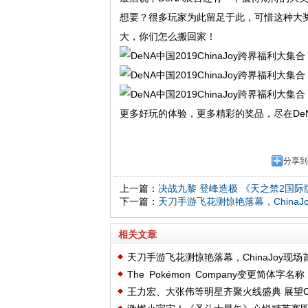
想要？很多玩家为此留足于此，可惜这种大
大，你们怎么搬回家！
更多好玩的体验，更多精彩的奖品，尽在De
分享到
上一篇：
决战九黎 登峰造极 《天之禁2国
下一篇：
天刀手游飞花测惊艳落幕，China
相关文章
天刀手游飞花测惊艳落幕，ChinaJoy现场
The Pokémon Company变更简体字名称
次开放线下试玩
王力宏、大张伟等明星齐聚火线盛典 展望C
为“宝可梦”