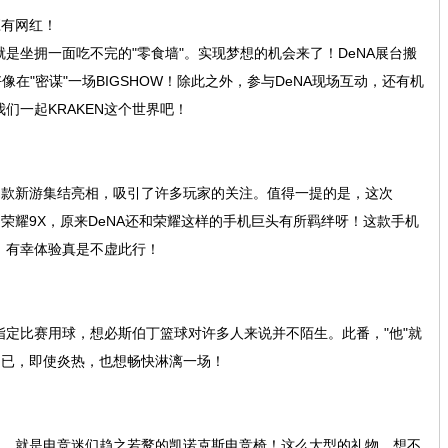
应有网红！
是坐拥一面吃不完的"零食墙"。实现梦想的机会来了！DeNA展台搬
像在"密谋"一场BIGSHOW！除此之外，参与DeNA现场互动，还有机
们一起KRAKEN这个世界吧！
多款新游集结亮相，吸引了许多玩家的关注。值得一提的是，这次
的荣耀9X，原来DeNA还和荣耀这样的手机巨头有所羁绊呀！这款手机
，有幸体验真是不虚此行！
定比赛用球，想必斯伯丁篮球对许多人来说并不陌生。此番，"他"就
不已，即使炎热，也想畅快淋漓一场！
奖，就是电竞迷们趋之若鹜的凯诺克斯电竞椅！这么大型的礼物，想不