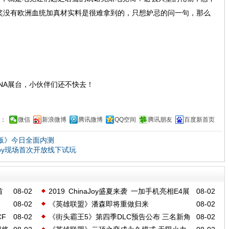
奖没有欧洲血统加真材实料是很难拿到的，只想妒忌的问一句，那么
NA展台，小伙伴们还不快去！
：
微信
新浪微博
腾讯微博
QQ空间
腾讯朋友
百度新首页
际版》今日全面内测
Joy现场首次开放线下试玩
首
08-02
2019 ChinaJoy盛夏来袭 一加手机亮相E4展
08-02
08-02
《英雄联盟》潘森即将重做归来
08-02
馆
F
08-02
《街头霸王5》第四季DLC预告公布 三名新角
08-02