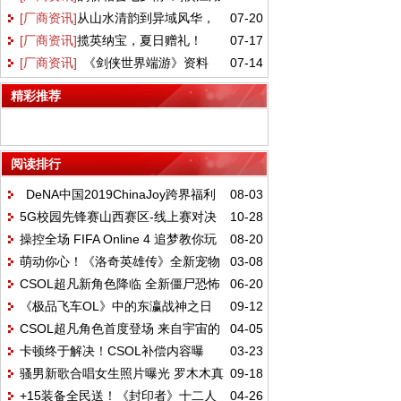
[厂商资讯]
从山水清韵到异域风华，
07-20
共良辰 《剑网2》七夕版本今日浪漫开启！
日上线！
[厂商资讯]
揽英纳宝，夏日赠礼！
07-17
盛夏新裳伴你共赴新章！
[厂商资讯]
《剑侠世界端游》资料
07-14
《剑侠世界3》夏日新品与福利上线！
片 “开疆拓土” 今日上线，战域领土开放
精彩推荐
阅读排行
DeNA中国2019ChinaJoy跨界福利
08-03
5G校园先锋赛山西赛区-线上赛对决
10-28
大集合
操控全场 FIFA Online 4 追梦教你玩
08-20
精彩回顾，续写荣耀篇章
萌动你心！《洛奇英雄传》全新宠物
03-08
转经理人
CSOL超凡新角色降临 全新僵尸恐怖
06-20
玩法3.13上线
《极品飞车OL》中的东瀛战神之日
09-12
登场
CSOL超凡角色首度登场 来自宇宙的
04-05
产GTR Premium 2017
卡顿终于解决！CSOL补偿内容曝
03-23
全新势力！
骚男新歌合唱女生照片曝光 罗木木真
09-18
光：+6狼魂登录送
+15装备全民送！《封印者》十二人
04-26
实身份揭秘